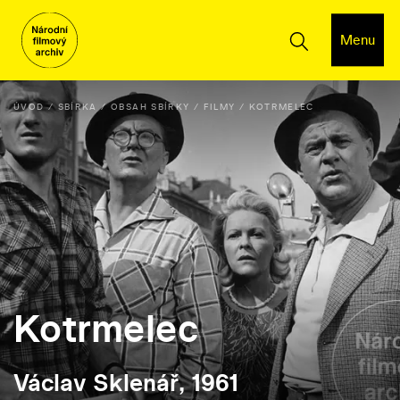
Menu
ÚVOD
SBÍRKA
OBSAH SBÍRKY
FILMY
KOTRMELEC
Kotrmelec
Václav Sklenář, 1961