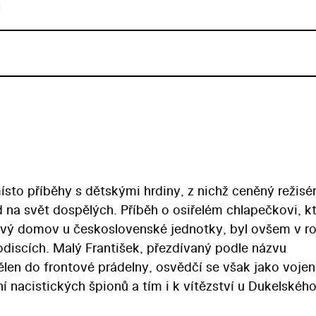
u
místo příběhy s dětskými hrdiny, z nichž ceněný režisé
 na svět dospělých. Příběh o osiřelém chlapečkovi, k
nový domov u československé jednotky, byl ovšem v r
odiscích. Malý František, přezdívaný podle názvu
dělen do frontové prádelny, osvědčí se však jako voje
 nacistických špionů a tím i k vítězství u Dukelskéh
ichalu Koblicovi, který se v následujících dvou letech