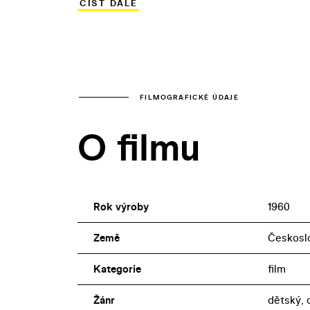
ČÍST DÁLE
objevil v dalších osmi filmech. V dospě
zkušení profesionálové, především Vlad
FILMOGRAFICKÉ ÚDAJE
O filmu
Rok výroby
1960
Země
Českosl
Kategorie
film
Žánr
dětský, 