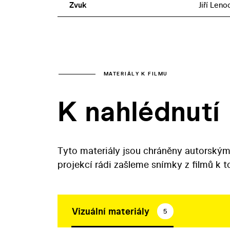
Zvuk
Jiří Leno
MATERIÁLY K FILMU
K nahlédnutí
Tyto materiály jsou chráněny autorským
projekcí rádi zašleme snímky z filmů k 
Vizuální materiály
5