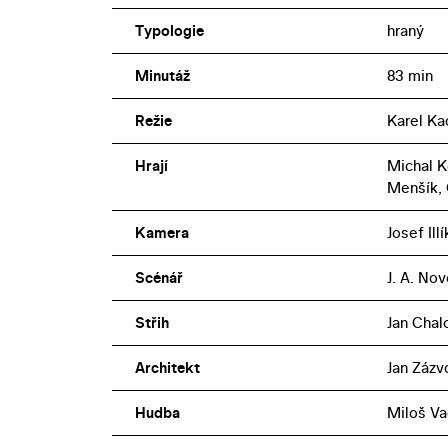
Typologie
hraný
Minutáž
83 min
Režie
Karel Ka
Hrají
Michal K
Menšík, 
Kamera
Josef Illí
Scénář
J. A. No
Střih
Jan Chal
Architekt
Jan Zázv
Hudba
Miloš V