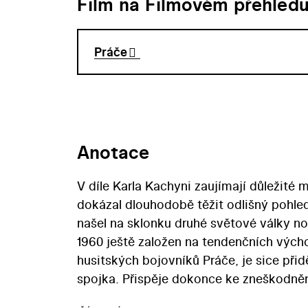
Film na Filmovém přehled
Práče
Anotace
V díle Karla Kachyni zaujímají důležité 
dokázal dlouhodobě těžit odlišný pohled
našel na sklonku druhé světové války 
1960 ještě založen na tendenčních vých
husitských bojovníků Práče, je sice při
spojka. Přispěje dokonce ke zneškodnění
průsmyku... Titulní roli Kachyňa svěřil M