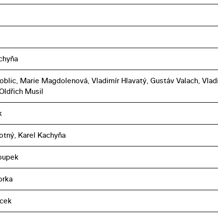
chyňa
oblic, Marie Magdolenová, Vladimír Hlavatý, Gustáv Valach, Vlad
Oldřich Musil
k
votný, Karel Kachyňa
oupek
orka
acek