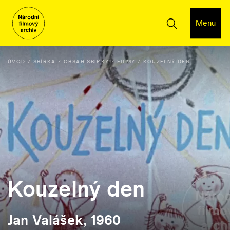
Menu
ÚVOD
SBÍRKA
OBSAH SBÍRKY
FILMY
KOUZELNÝ DEN
Kouzelný den
Jan Valášek, 1960