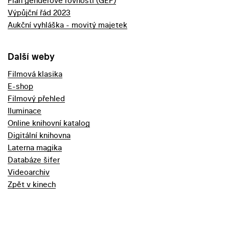
Plán genderové rovnosti (GEP)
Výpůjční řád 2023
Aukční vyhláška - movitý majetek
Další weby
Filmová klasika
E-shop
Filmový přehled
Iluminace
Online knihovní katalog
Digitální knihovna
Laterna magika
Databáze šifer
Videoarchiv
Zpět v kinech