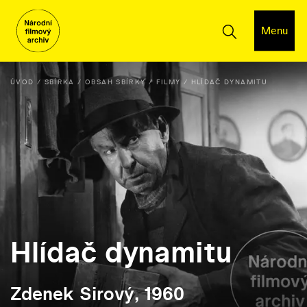
Menu
ÚVOD
SBÍRKA
OBSAH SBÍRKY
FILMY
HLÍDAČ DYNAMITU
Hlídač dynamitu
Zdenek Sirový, 1960