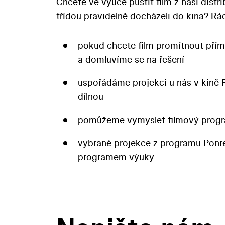
Chcete ve výuce pustit film z naší distr
třídou pravidelně docházeli do kina? 
pokud chcete film promítnout přím
a domluvíme se na řešení
uspořádáme projekci u nás v kině 
dílnou
pomůžeme vymyslet filmový progr
vybrané projekce z programu Pon
programem výuky