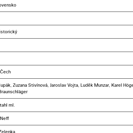
ovensko
istorický
 Čech
upák, Zuzana Stivínová, Jaroslav Vojta, Luděk Munzar, Karel Höge
Braunschläger
tahl ml.
 Neff
Zelenka