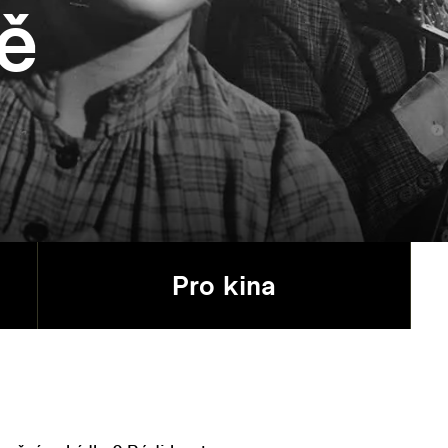
ě
Pro kina