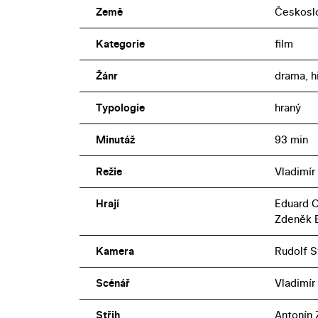
Země
Českosl
Kategorie
film
Žánr
drama, h
Typologie
hraný
Minutáž
93 min
Režie
Vladimír
Hrají
Eduard C
Zdeněk 
Kamera
Rudolf S
Scénář
Vladimír
Střih
Antonín 