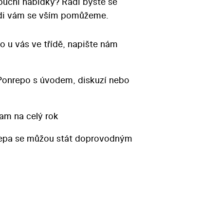
ibuční nabídky? Rádi byste se
Rádi vám se vším pomůžeme.
o u vás ve třídě, napište nám
Ponrepo s úvodem, diskuzí nebo
am na celý rok
repa se můžou stát doprovodným