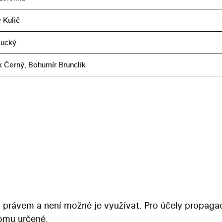
 Kulič
Lucký
k Černý, Bohumír Brunclík
 právem a není možné je využívat. Pro účely propaga
tomu určené.