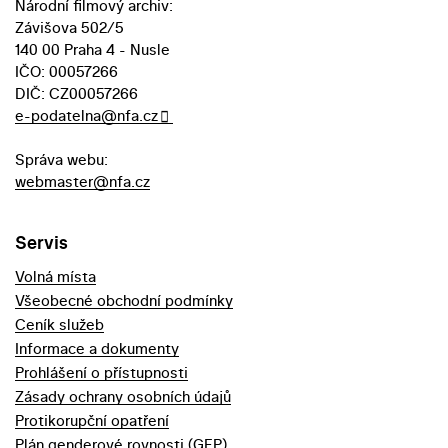
Národní filmový archiv:
Závišova 502/5
140 00 Praha 4 - Nusle
IČO: 00057266
DIČ: CZ00057266
e-podatelna@nfa.cz
Správa webu:
webmaster@nfa.cz
Servis
Volná místa
Všeobecné obchodní podmínky
Ceník služeb
Informace a dokumenty
Prohlášení o přístupnosti
Zásady ochrany osobních údajů
Protikorupční opatření
Plán genderové rovnosti (GEP)