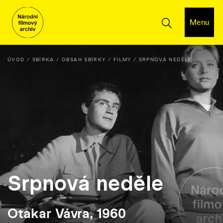
Menu
ÚVOD
SBÍRKA
OBSAH SBÍRKY
FILMY
SRPNOVÁ NEDĚLE
Srpnová neděle
Otakar Vávra, 1960