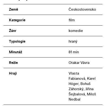
Země
Československo
Kategorie
film
Žánr
komedie
Typologie
hraný
Minutáž
81 min
Režie
Otakar Vávra
Hrají
Vlasta
Fabianová, Karel
Höger, Bohuš
Záhorský, Jiřina
Šejbalová, Miloš
Nedbal