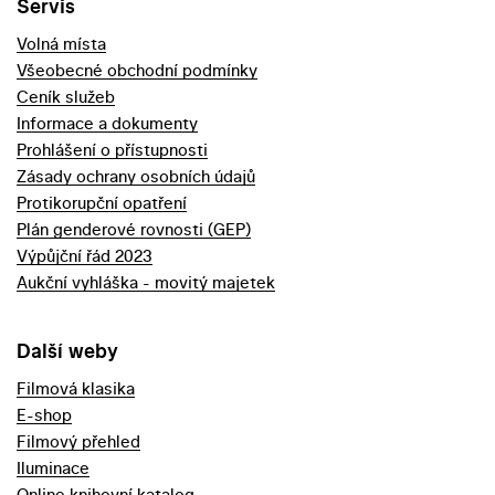
Servis
Volná místa
Všeobecné obchodní podmínky
Ceník služeb
Informace a dokumenty
Prohlášení o přístupnosti
Zásady ochrany osobních údajů
Protikorupční opatření
Plán genderové rovnosti (GEP)
Výpůjční řád 2023
Aukční vyhláška - movitý majetek
Další weby
Filmová klasika
E-shop
Filmový přehled
Iluminace
Online knihovní katalog