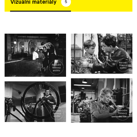
Vizuální materiály
5