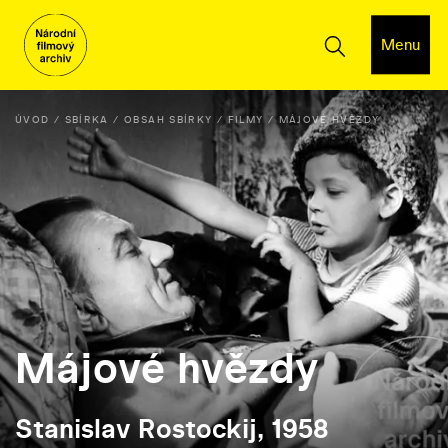
Menu
ÚVOD
SBÍRKA
OBSAH SBÍRKY
FILMY
MÁJOVÉ HVĚZDY
Májové hvězdy
Stanislav Rostockij, 1958