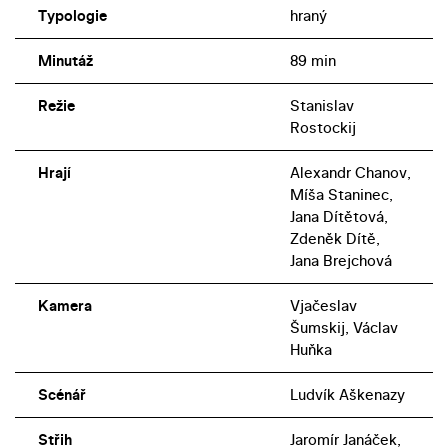
Typologie
hraný
Minutáž
89 min
Režie
Stanislav
Rostockij
Hrají
Alexandr Chanov,
Míša Staninec,
Jana Dítětová,
Zdeněk Dítě,
Jana Brejchová
Kamera
Vjačeslav
Šumskij, Václav
Huňka
Scénář
Ludvík Aškenazy
Střih
Jaromír Janáček,