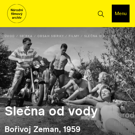
Menu
ÚVOD
SBÍRKA
OBSAH SBÍRKY
FILMY
SLEČNA OD VODY
Slečna od vody
Bořivoj Zeman, 1959