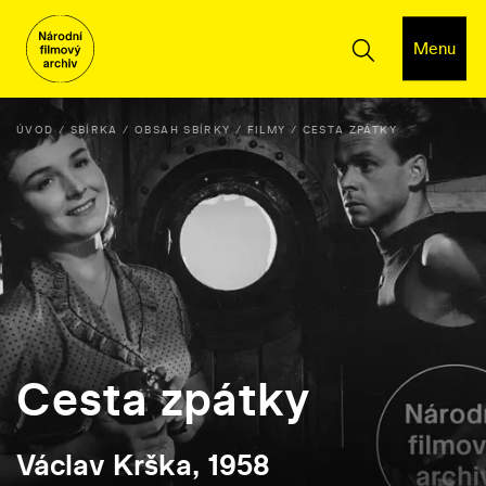
Menu
ÚVOD
SBÍRKA
OBSAH SBÍRKY
FILMY
CESTA ZPÁTKY
Cesta zpátky
Václav Krška, 1958