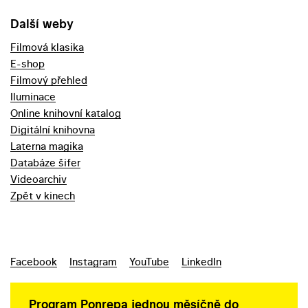
Další weby
Filmová klasika
E-shop
Filmový přehled
Iluminace
Online knihovní katalog
Digitální knihovna
Laterna magika
Databáze šifer
Videoarchiv
Zpět v kinech
Facebook
Instagram
YouTube
LinkedIn
Program Ponrepa jednou měsíčně do