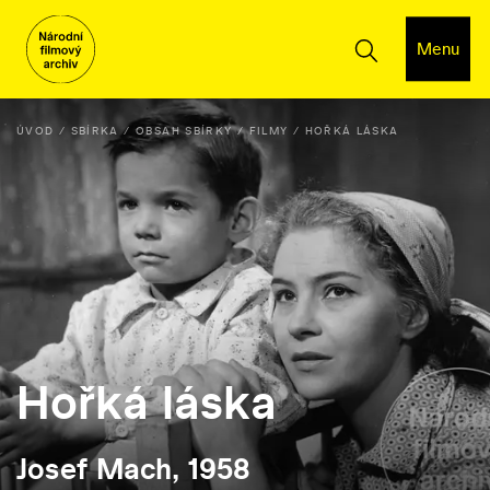
Menu
ÚVOD
SBÍRKA
OBSAH SBÍRKY
FILMY
HOŘKÁ LÁSKA
Hořká láska
Josef Mach, 1958