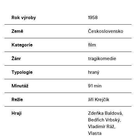
Rok výroby
1958
Země
Československo
Kategorie
film
Žánr
tragikomedie
Typologie
hraný
Minutáž
91 min
Režie
Jiří Krejčík
Hrají
Zdeňka Baldová,
Bedřich Vrbský,
Vladimír Ráž,
Vlasta