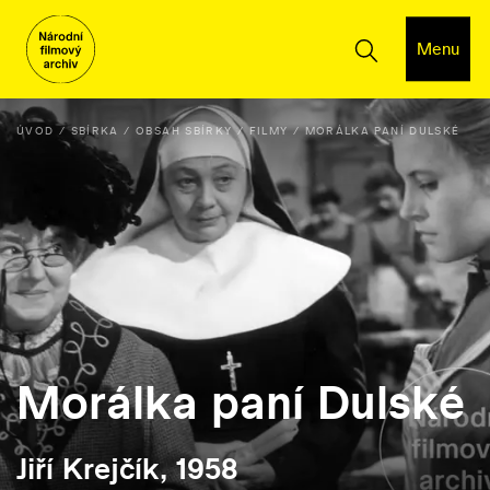
Menu
ÚVOD
SBÍRKA
OBSAH SBÍRKY
FILMY
MORÁLKA PANÍ DULSKÉ
Morálka paní Dulské
Jiří Krejčík, 1958