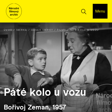
Menu
ÚVOD
SBÍRKA
OBSAH SBÍRKY
FILMY
PÁTÉ KOLO U VOZU
Páté kolo u vozu
Bořivoj Zeman, 1957