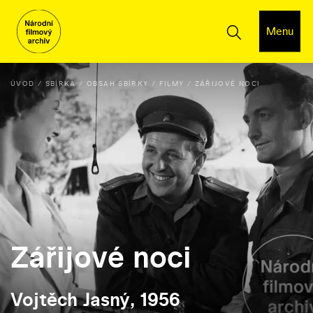
Menu
ÚVOD
SBÍRKA
OBSAH SBÍRKY
FILMY
ZÁŘIJOVÉ NOCI
Zářijové noci
Vojtěch Jasný, 1956