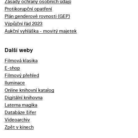
Zásady ochrany osobních údajů
Protikorupční opatření
Plán genderové rovnosti (GEP)
Výpůjční řád 2023
Aukční vyhláška - movitý majetek
Další weby
Filmová klasika
E-shop
Filmový přehled
Iluminace
Online knihovní katalog
Digitální knihovna
Laterna magika
Databáze šifer
Videoarchiv
Zpět v kinech