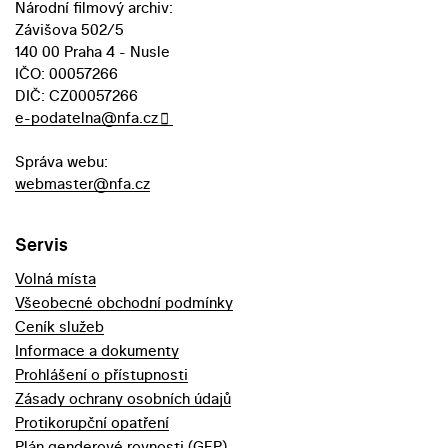
Národní filmový archiv:
Závišova 502/5
140 00 Praha 4 - Nusle
IČO: 00057266
DIČ: CZ00057266
e-podatelna@nfa.cz
Správa webu:
webmaster@nfa.cz
Servis
Volná místa
Všeobecné obchodní podmínky
Ceník služeb
Informace a dokumenty
Prohlášení o přístupnosti
Zásady ochrany osobních údajů
Protikorupční opatření
Plán genderové rovnosti (GEP)