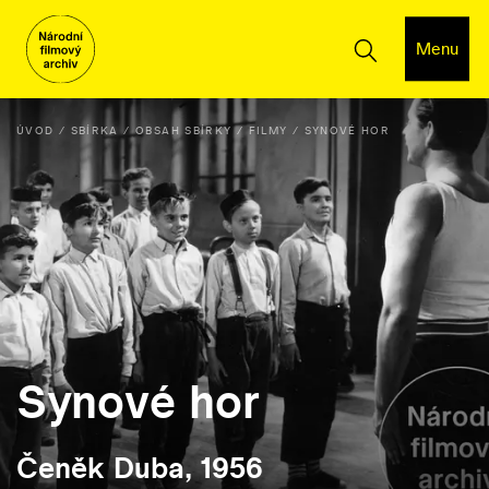
Menu
ÚVOD
SBÍRKA
OBSAH SBÍRKY
FILMY
SYNOVÉ HOR
Synové hor
Čeněk Duba, 1956