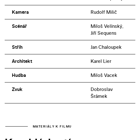
Kamera
Rudolf Milič
Scénář
Miloš Velínský,
Jiří Sequens
Střih
Jan Chaloupek
Architekt
Karel Lier
Hudba
Miloš Vacek
Zvuk
Dobroslav
Šrámek
MATERIÁLY K FILMU