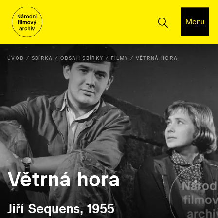
Menu
ÚVOD
SBÍRKA
OBSAH SBÍRKY
FILMY
VĚTRNÁ HORA
Větrná hora
Jiří Sequens, 1955