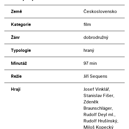
Země
Československo
Kategorie
film
Žánr
dobrodružný
Typologie
hraný
Minutáž
97 min
Režie
Jiří Sequens
Hrají
Josef Vinklář,
Stanislav Fišer,
Zdeněk
Braunschläger,
Rudolf Deyl ml.,
Rudolf Hrušínský,
Miloš Kopecký