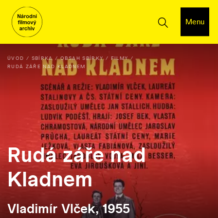
Menu
ÚVOD
SBÍRKA
OBSAH SBÍRKY
FILMY
RUDÁ ZÁŘE NAD KLADNEM
Rudá záře nad
Kladnem
Vladimír Vlček, 1955