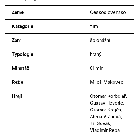
Země
Československo
Kategorie
film
Žánr
špionážní
Typologie
hraný
Minutáž
81 min
Režie
Miloš Makovec
Hrají
Otomar Korbelář,
Gustav Heverle,
Otomar Krejča,
Alena Vránová,
Jiří Sovák,
Vladimír Řepa