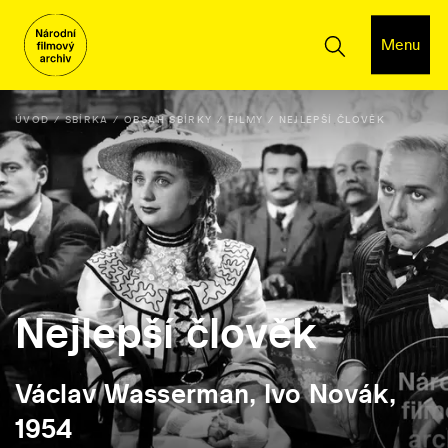
Menu
ÚVOD
SBÍRKA
OBSAH SBÍRKY
FILMY
NEJLEPŠÍ ČLOVĚK
Nejlepší člověk
Václav Wasserman, Ivo Novák,
1954