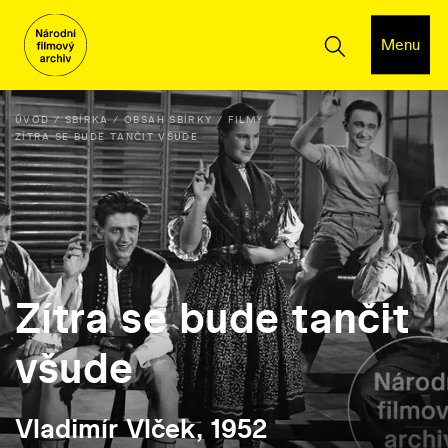
Menu
ÚVOD
SBÍRKA
OBSAH SBÍRKY
FILMY
ZÍTRA SE BUDE TANČIT VŠUDE
Zítra se bude tančit
všude
Vladimír Vlček, 1952