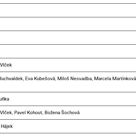
 Vlček
uchvaldek, Eva Kubešová, Miloš Nesvadba, Marcela Martínková, 
uňka
 Vlček, Pavel Kohout, Božena Šochová
 Hájek