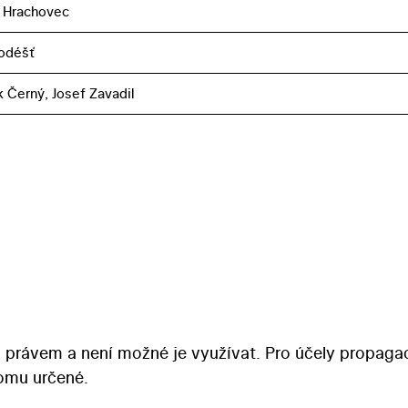
 Hrachovec
odéšť
k Černý, Josef Zavadil
 právem a není možné je využívat. Pro účely propaga
tomu určené.