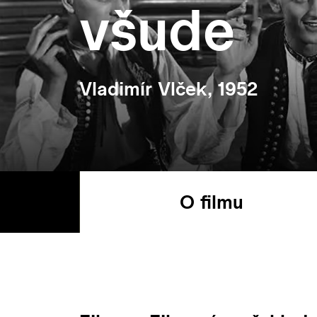
všude
Vladimír Vlček, 1952
O filmu