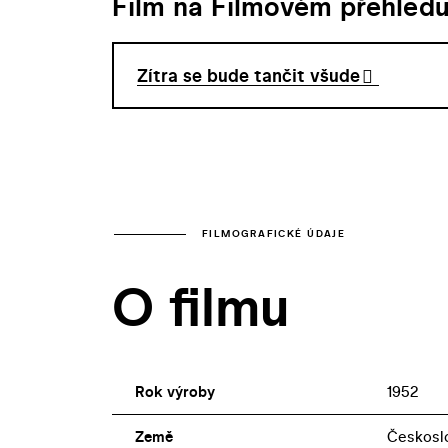
Film na Filmovém přehled
Zítra se bude tančit všude
FILMOGRAFICKÉ ÚDAJE
O filmu
Rok výroby
1952
Země
Českosl