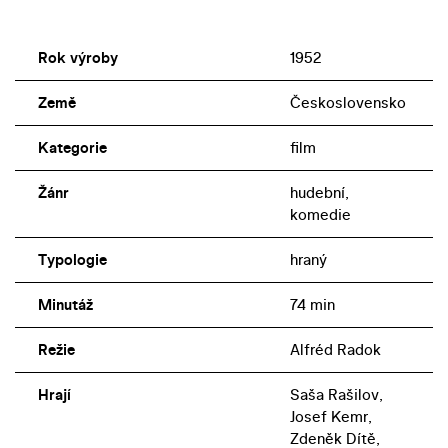
Rok výroby
1952
Země
Československo
Kategorie
film
Žánr
hudební,
komedie
Typologie
hraný
Minutáž
74 min
Režie
Alfréd Radok
Hrají
Saša Rašilov,
Josef Kemr,
Zdeněk Dítě,