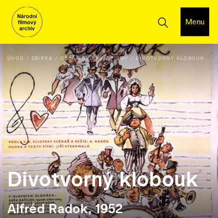
Menu
ÚVOD
SBÍRKA
OBSAH SBÍRKY
FILMY
DIVOTVORNÝ KLOBOUK
Divotvorný klobouk
Alfréd Radok, 1952