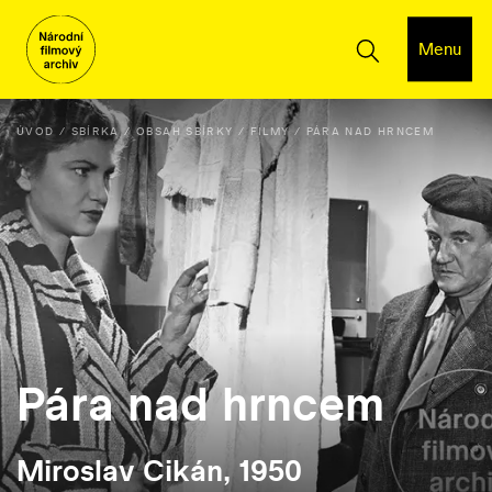
Menu
ÚVOD
SBÍRKA
OBSAH SBÍRKY
FILMY
PÁRA NAD HRNCEM
Pára nad hrncem
Miroslav Cikán, 1950