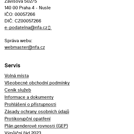
Závišova 502/5
140 00 Praha 4 - Nusle
IČO: 00057266
DIČ: CZ00057266
e-podatelna@nfa.cz
Správa webu:
webmaster@nfa.cz
Servis
Volná místa
Všeobecné obchodní podmínky
Ceník služeb
Informace a dokumenty
Prohlášení o přístupnosti
Zásady ochrany osobních údajů
Protikorupční opatření
Plán genderové rovnosti (GEP)
Výpůjční řád 2023