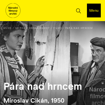
Menu
ÚVOD
SBÍRKA
OBSAH SBÍRKY
FILMY
PÁRA NAD HRNCEM
Pára nad hrncem
Miroslav Cikán, 1950