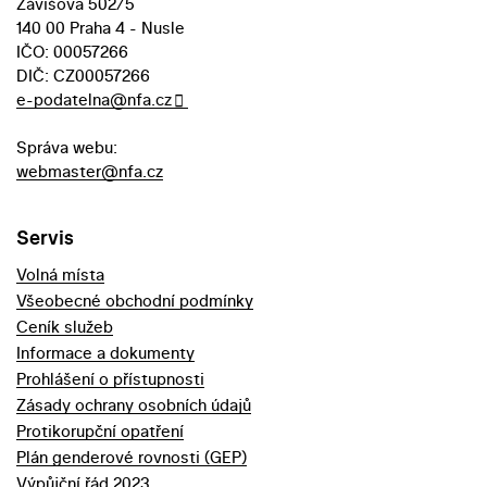
Závišova 502/5
140 00 Praha 4 - Nusle
IČO: 00057266
DIČ: CZ00057266
e-podatelna@nfa.cz
Správa webu:
webmaster@nfa.cz
Servis
Volná místa
Všeobecné obchodní podmínky
Ceník služeb
Informace a dokumenty
Prohlášení o přístupnosti
Zásady ochrany osobních údajů
Protikorupční opatření
Plán genderové rovnosti (GEP)
Výpůjční řád 2023