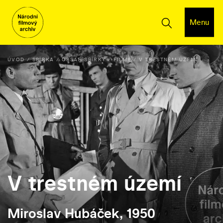
Menu
ÚVOD
SBÍRKA
OBSAH SBÍRKY
FILMY
V TRESTNÉM ÚZEMÍ
V trestném území
Miroslav Hubáček, 1950