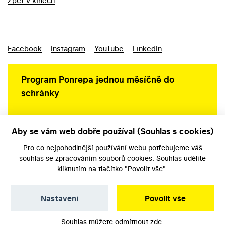
Zpět v kinech
Facebook
Instagram
YouTube
LinkedIn
Program Ponrepa jednou měsíčně do
schránky
Aby se vám web dobře používal (Souhlas s cookies)
Ochrana osobních údajů
Pro co nejpohodlnější používání webu potřebujeme váš
souhlas
se zpracováním souborů cookies. Souhlas udělíte
kliknutím na tlačítko "Povolit vše".
Nastavení
Povolit vše
©️ Národní filmový archiv, 2026
Souhlas můžete odmítnout
zde
.