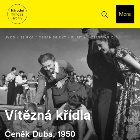
Menu
ÚVOD
SBÍRKA
OBSAH SBÍRKY
FILMY
VÍTĚZNÁ KŘÍDLA
Vítězná křídla
Čeněk Duba, 1950