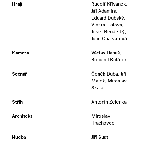
Hrají
Rudolf Křivánek,
Jiří Adamíra,
Eduard Dubský,
Vlasta Fialová,
Josef Benátský,
Julie Charvátová
Kamera
Václav Hanuš,
Bohumil Kolátor
Scénář
Čeněk Duba, Jiří
Marek, Miroslav
Skala
Střih
Antonín Zelenka
Architekt
Miroslav
Hrachovec
Hudba
Jiří Šust