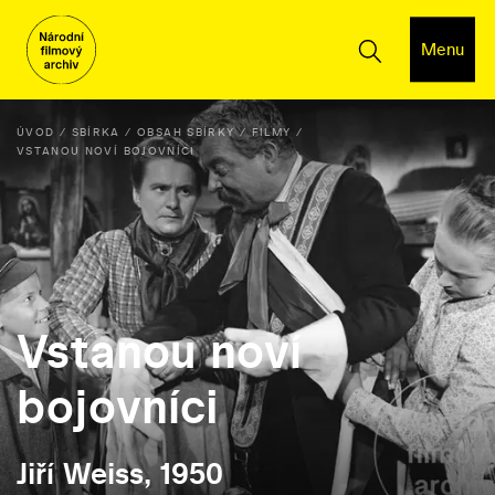
Menu
ÚVOD
SBÍRKA
OBSAH SBÍRKY
FILMY
VSTANOU NOVÍ BOJOVNÍCI
Vstanou noví
bojovníci
Jiří Weiss, 1950