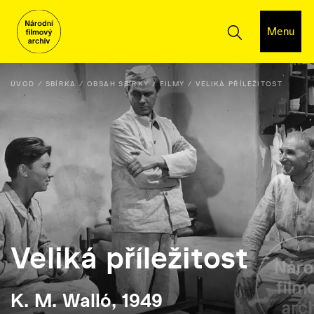
Menu
ÚVOD
SBÍRKA
OBSAH SBÍRKY
FILMY
VELIKÁ PŘÍLEŽITOST
Veliká příležitost
K. M. Walló, 1949