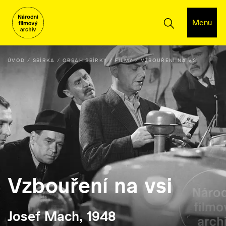
Menu
ÚVOD
SBÍRKA
OBSAH SBÍRKY
FILMY
VZBOUŘENÍ NA VSI
Vzbouření na vsi
Josef Mach, 1948