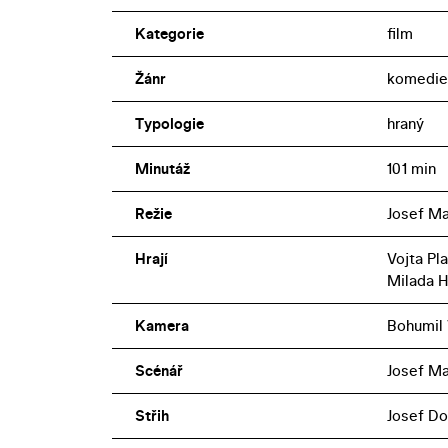
Kategorie
film
Žánr
komedie
Typologie
hraný
Minutáž
101 min
Režie
Josef M
Hrají
Vojta Pl
Milada H
Kamera
Bohumil 
Scénář
Josef Ma
Střih
Josef Do