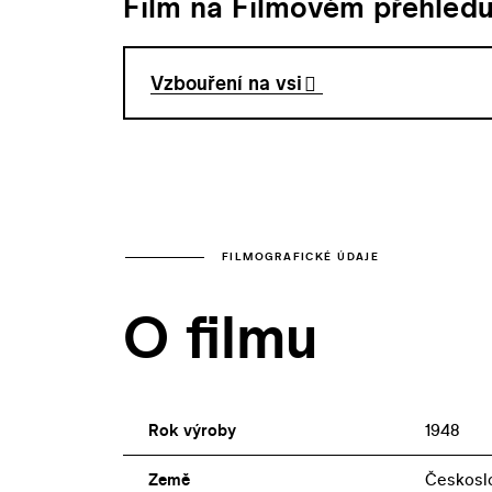
Film na Filmovém přehled
Vzbouření na vsi
FILMOGRAFICKÉ ÚDAJE
O filmu
Rok výroby
1948
Země
Českosl