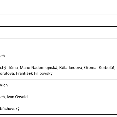
ach
achý-Tůma, Marie Nademlejnská, Běla Jurdová, Otomar Korbelář,
orutová, František Filipovský
Vích
ch, Ivan Osvald
břichovský