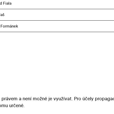
d Fiala
laš
 Formánek
 právem a není možné je využívat. Pro účely propaga
tomu určené.