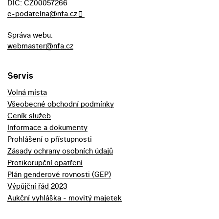
DIČ: CZ00057266
e-podatelna@nfa.cz
Správa webu:
webmaster@nfa.cz
Servis
Volná místa
Všeobecné obchodní podmínky
Ceník služeb
Informace a dokumenty
Prohlášení o přístupnosti
Zásady ochrany osobních údajů
Protikorupční opatření
Plán genderové rovnosti (GEP)
Výpůjční řád 2023
Aukční vyhláška - movitý majetek