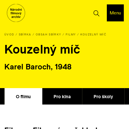
Menu
ÚVOD
SBÍRKA
OBSAH SBÍRKY
FILMY
KOUZELNÝ MÍČ
Kouzelný míč
Karel Baroch, 1948
O filmu
Pro kina
Pro školy