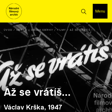
Menu
ÚVOD
SBÍRKA
OBSAH SBÍRKY
FILMY
AŽ SE VRÁTÍŠ...
Až se vrátíš...
Václav Krška, 1947