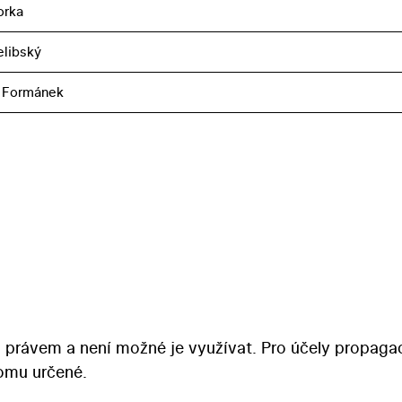
orka
elibský
 Formánek
 právem a není možné je využívat. Pro účely propaga
tomu určené.