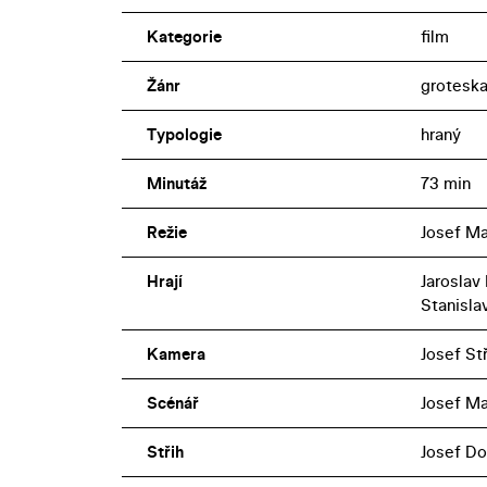
Kategorie
film
Žánr
grotesk
Typologie
hraný
Minutáž
73 min
Režie
Josef M
Hrají
Jaroslav
Stanisl
Kamera
Josef St
Scénář
Josef Ma
Střih
Josef Do