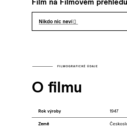
Film na Filmovém přehled
Nikdo nic neví
FILMOGRAFICKÉ ÚDAJE
O filmu
Rok výroby
1947
Země
Českosl