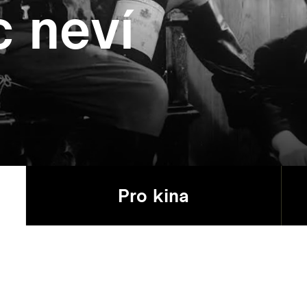
c neví
Pro kina