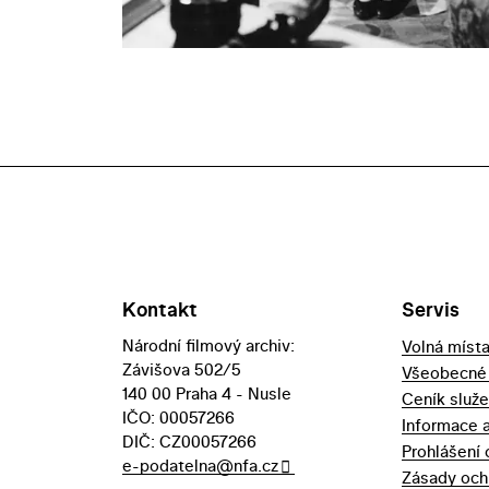
Kontakt
Servis
Národní filmový archiv:
Volná míst
Závišova 502/5
Všeobecné
140 00 Praha 4 - Nusle
Ceník služ
IČO: 00057266
Informace 
DIČ: CZ00057266
Prohlášení 
e-podatelna@nfa.cz
Zásady och