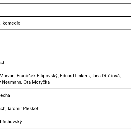
a, komedie
ach
 Marvan, František Filipovský, Eduard Linkers, Jana Dítětová,
av Neumann, Ota Motyčka
řecha
ch, Jaromír Pleskot
břichovský