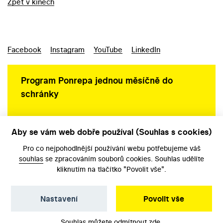
Zpět v kinech
Facebook
Instagram
YouTube
LinkedIn
Program Ponrepa jednou měsíčně do
schránky
Aby se vám web dobře používal (Souhlas s cookies)
Ochrana osobních údajů
Pro co nejpohodlnější používání webu potřebujeme váš
souhlas
se zpracováním souborů cookies. Souhlas udělíte
kliknutím na tlačítko "Povolit vše".
Nastavení
Povolit vše
©️ Národní filmový archiv, 2026
Souhlas můžete odmítnout
zde
.