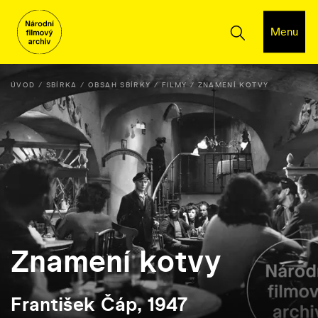
Menu
ÚVOD
SBÍRKA
OBSAH SBÍRKY
FILMY
ZNAMENÍ KOTVY
Znamení kotvy
František Čáp, 1947