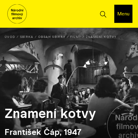
Menu
ÚVOD
SBÍRKA
OBSAH SBÍRKY
FILMY
ZNAMENÍ KOTVY
Znamení kotvy
František Čáp, 1947