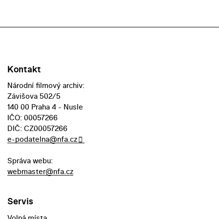
Kontakt
Národní filmový archiv:
Závišova 502/5
140 00 Praha 4 - Nusle
IČO: 00057266
DIČ: CZ00057266
e-podatelna@nfa.cz
Správa webu:
webmaster@nfa.cz
Servis
Volná místa