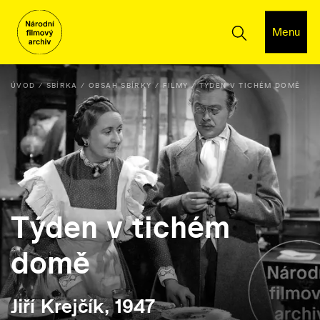
Menu
ÚVOD
SBÍRKA
OBSAH SBÍRKY
FILMY
TÝDEN V TICHÉM DOMĚ
Týden v tichém
domě
Jiří Krejčík, 1947