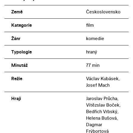
Země
Československo
Kategorie
film
Žánr
komedie
Typologie
hraný
Minutáž
77 min
Režie
Václav Kubásek,
Josef Mach
Hrají
Jaroslav Průcha,
Vítězslav Boček,
Bedřich Vrbský,
Helena Bušová,
Dagmar
Frýbortová