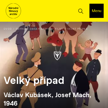
Menu
ÚVOD
SBÍRKA
OBSAH SBÍRKY
FILMY
VELKÝ PŘÍPAD
Velký případ
Václav Kubásek, Josef Mach,
1946