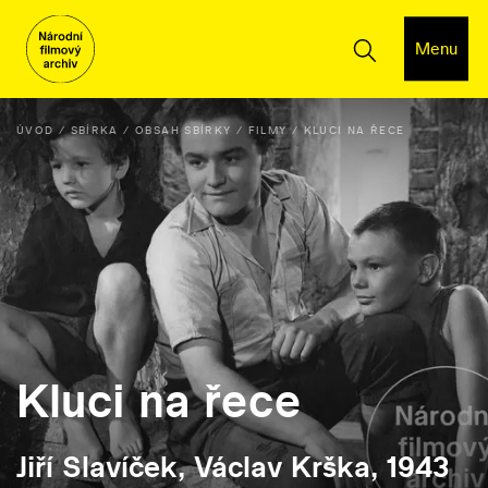
Menu
ÚVOD
SBÍRKA
OBSAH SBÍRKY
FILMY
KLUCI NA ŘECE
Kluci na řece
Jiří Slavíček, Václav Krška, 1943