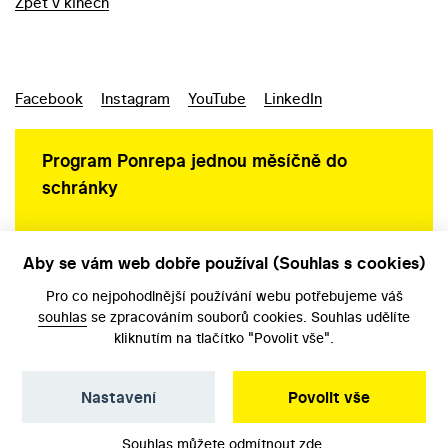
Zpět v kinech
Facebook
Instagram
YouTube
LinkedIn
Program Ponrepa jednou měsíčně do
schránky
Aby se vám web dobře používal (Souhlas s cookies)
Ochrana osobních údajů
Pro co nejpohodlnější používání webu potřebujeme váš
souhlas
se zpracováním souborů cookies. Souhlas udělíte
kliknutím na tlačítko "Povolit vše".
Nastavení
Povolit vše
©️ Národní filmový archiv, 2026
Souhlas můžete odmítnout
zde
.