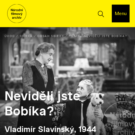
Menu
ÚVOD
SBÍRKA
OBSAH SBÍRKY
FILMY
NEVIDĚLI JSTE BOBÍKA?
Neviděli jste
Bobíka?
Vladimír Slavínský, 1944