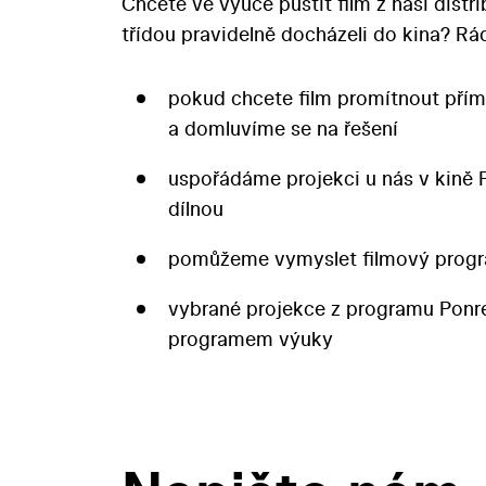
Chcete ve výuce pustit film z naší distr
třídou pravidelně docházeli do kina? 
pokud chcete film promítnout přím
a domluvíme se na řešení
uspořádáme projekci u nás v kině 
dílnou
pomůžeme vymyslet filmový progr
vybrané projekce z programu Pon
programem výuky