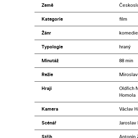
Země
Českosl
Kategorie
film
Žánr
komedie,
Typologie
hraný
Minutáž
88 min
Režie
Miroslav
Hrají
Oldřich 
Homola
Kamera
Václav H
Scénář
Jaroslav
Střih
Antonín 