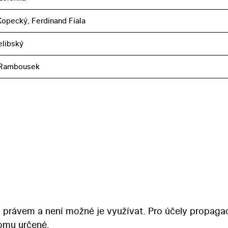
opecký, Ferdinand Fiala
elibský
 Rambousek
 právem a není možné je využívat. Pro účely propaga
tomu určené.