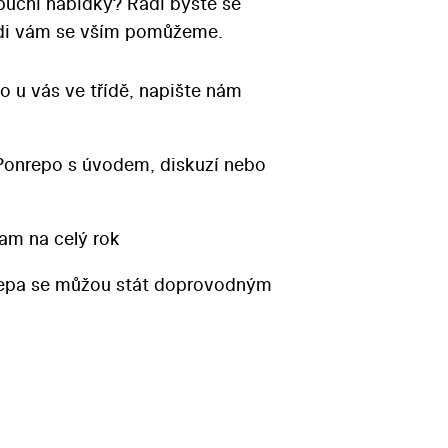
ibuční nabídky? Rádi byste se
Rádi vám se vším pomůžeme.
o u vás ve třídě, napište nám
Ponrepo s úvodem, diskuzí nebo
am na celý rok
repa se můžou stát doprovodným