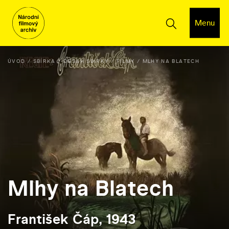
Menu
ÚVOD
SBÍRKA
OBSAH SBÍRKY
FILMY
MLHY NA BLATECH
Mlhy na Blatech
František Čáp, 1943