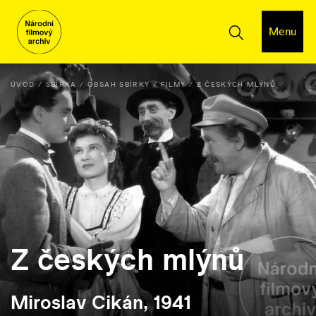
Menu
ÚVOD
SBÍRKA
OBSAH SBÍRKY
FILMY
Z ČESKÝCH MLÝNŮ
Z českých mlýnů
Miroslav Cikán, 1941