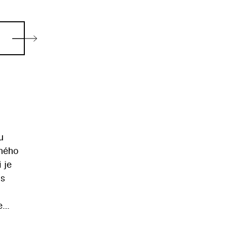
u
eného
 je
 s
e
i