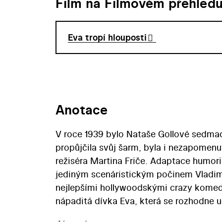
Film na Filmovém přehled
Eva tropí hlouposti
Anotace
V roce 1939 bylo Nataše Gollové sedmad
propůjčila svůj šarm, byla i nezapomen
režiséra Martina Friče. Adaptace humori
jediným scenáristickým počinem Vladimí
nejlepšími hollywoodskými crazy komed
nápaditá dívka Eva, která se rozhodne u
snaze získat pro ni návod na pěstování 