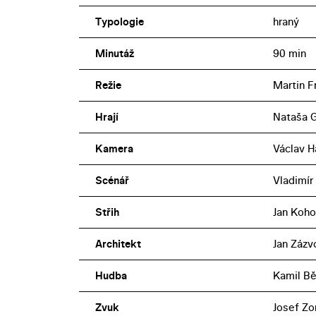
Typologie
hraný
Minutáž
90 min
Režie
Martin Fr
Hrají
Nataša G
Kamera
Václav H
Scénář
Vladimír
Střih
Jan Koho
Architekt
Jan Zázv
Hudba
Kamil Běh
Zvuk
Josef Zo