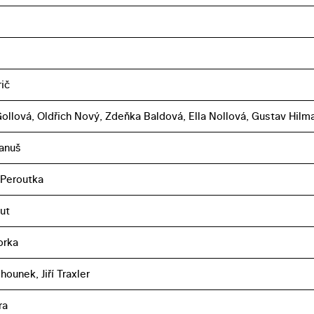
ič
ollová, Oldřich Nový, Zdeňka Baldová, Ella Nollová, Gustav Hilm
anuš
 Peroutka
ut
orka
ounek, Jiří Traxler
ra