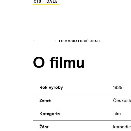
ČÍST DÁLE
tetiččina souseda coby falešná sekretá
zkomplikovat život svému bratru Michalo
Elišce.
FILMOGRAFICKÉ ÚDAJE
O filmu
Rok výroby
1939
Země
Českosl
Kategorie
film
Žánr
komedie