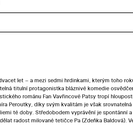
u
vacet let – a mezi sedmi hrdinkami, kterým toho rok
utelná titulní protagonistka bláznivé komedie osvědč
stického románu Fan Vavřincové Patsy tropí hlouposti
ra Peroutky, díky svým kvalitám je však srovnatelná
iemi té doby. Středobodem vyprávění je spontánní a
dělat radost milované tetičce Pa (Zdeňka Baldová). V
záhorské růže se ztřeštěná dívka vloudí do domácnost