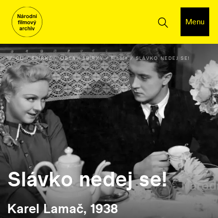
Menu
ÚVOD
SBÍRKA
OBSAH SBÍRKY
FILMY
SLÁVKO NEDEJ SE!
Slávko nedej se!
Karel Lamač, 1938