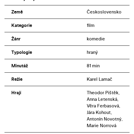
Země
Československo
Kategorie
film
Žánr
komedie
Typologie
hraný
Minutáž
81 min
Režie
Karel Lamač
Hrají
Theodor Pištěk,
Anna Letenská,
Věra Ferbasová,
Jára Kohout,
Antonín Novotný,
Marie Norrová