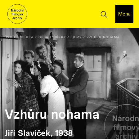
Menu
ÚVOD
SBÍRKA
OBSAH SBÍRKY
FILMY
VZHŮRU NOHAMA
Vzhůru nohama
Jiří Slavíček, 1938