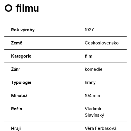
O filmu
Rok výroby
1937
Země
Československo
Kategorie
film
Žánr
komedie
Typologie
hraný
Minutáž
104 min
Režie
Vladimír
Slavínský
Hrají
Věra Ferbasová,