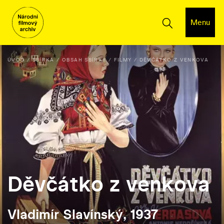
Menu
ÚVOD
SBÍRKA
OBSAH SBÍRKY
FILMY
DĚVČÁTKO Z VENKOVA
Děvčátko z venkova
Vladimír Slavínský, 1937