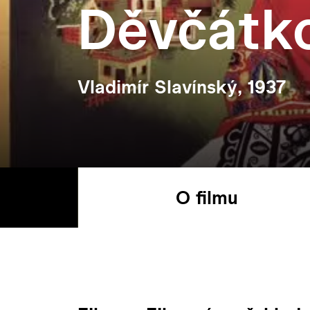
Děvčátko
Vladimír Slavínský, 1937
O filmu