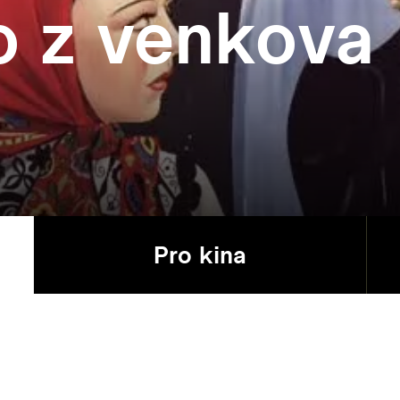
 z venkova
Pro kina