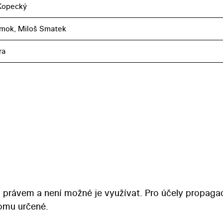
Kopecký
umok, Miloš Smatek
ra
 právem a není možné je využívat. Pro účely propaga
tomu určené.