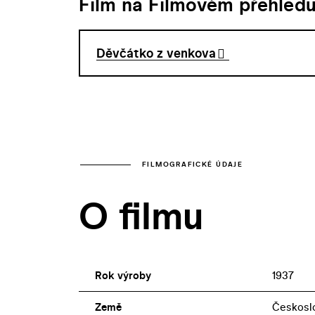
Film na Filmovém přehled
Děvčátko z venkova
FILMOGRAFICKÉ ÚDAJE
O filmu
Rok výroby
1937
Země
Českosl