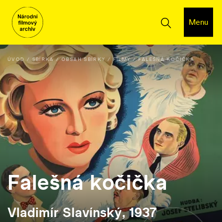
Menu
ÚVOD
SBÍRKA
OBSAH SBÍRKY
FILMY
FALEŠNÁ KOČIČKA
Falešná kočička
Vladimír Slavínský, 1937