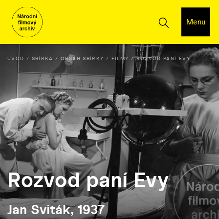
Menu
ÚVOD
SBÍRKA
OBSAH SBÍRKY
FILMY
ROZVOD PANÍ EVY
Rozvod paní Evy
Jan Sviták, 1937