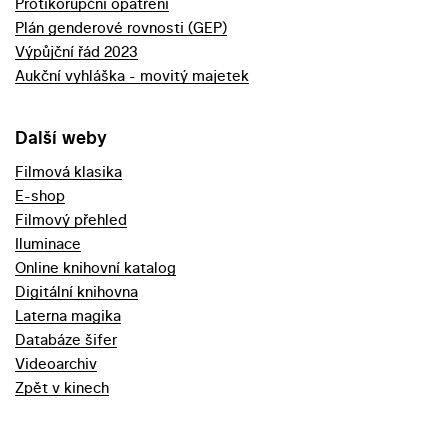
Protikorupční opatření
Plán genderové rovnosti (GEP)
Výpůjční řád 2023
Aukční vyhláška - movitý majetek
Další weby
Filmová klasika
E-shop
Filmový přehled
Iluminace
Online knihovní katalog
Digitální knihovna
Laterna magika
Databáze šifer
Videoarchiv
Zpět v kinech