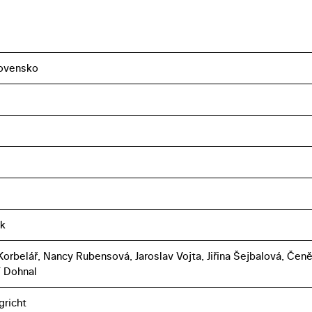
ovensko
ák
orbelář, Nancy Rubensová, Jaroslav Vojta, Jiřina Šejbalová, Čen
ří Dohnal
gricht