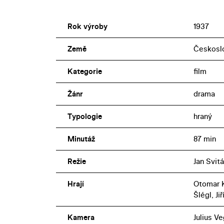
Rok výroby
1937
Země
Českosl
Kategorie
film
Žánr
drama
Typologie
hraný
Minutáž
87 min
Režie
Jan Svit
Hrají
Otomar K
Šlégl, Ji
Kamera
Julius Ve