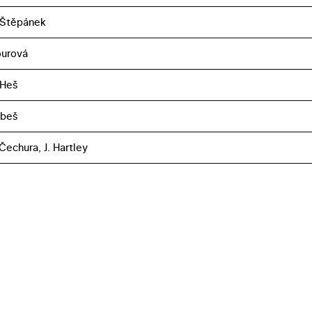
 Štěpánek
ourová
 Heš
obeš
Čechura, J. Hartley